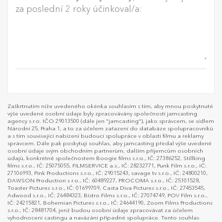
za poslední 2 roky účinkoval/a:
Zaškrtnutím níže uvedeného okénka souhlasím s tím, aby mnou poskytnuté
výše uvedené osobní údaje byly zpracovávány společností jamcasting
agency s.r.o. IČO 29013500 (dále jen "jamcasting"), jako správcem, se sídlem
Národní 25, Praha 1, a to za účelem zařazení do databáze spolupracovníků
a s tím související nabízení budoucí spolupráce v oblasti filmu a reklamy
správcem. Dále pak poskytuji souhlas, aby jamcasting předal výše uvedené
osobní údaje svým obchodním partnerům, dalším příjemcům osobních
údajů, konkrétně společnostem Boogie films s.r.o., IČ: 27386252, Stillking
films s.r.o., IČ: 25075055, FILMSERVICE a.s., IČ: 28232771, Punk Film s.r.o., IČ:
27106993, Pink Productions s.r.o., IČ: 29015243, savage tv s.r.o., IČ: 24800210,
DAWSON Production s r.o., IČ: 60489227, PROCOMA s.r.o., IČ: 25101528,
Toaster Pictures s.r.o., IČ: 01699709, Casta Diva Pictures s.r.o., IČ: 27453545,
Adwood s.r.o., IČ: 26484323, Bistro Films s.r.o., IČ: 27074749, POV Film s.r.o.,
IČ: 24215821, Bohemian Pictures s.r.o., IČ: 24644190, Zoom Films Productions
s.r.o., IČ: 28481704, jenž budou osobní údaje zpracovávat za účelem
vyhodnocení castingu a navázání případné spolupráce. Tento souhlas