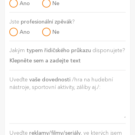
Ano
Ne
Jste
profesionální zpěvák
?
Ano
Ne
Jakým
typem řidičského průkazu
disponujete?
Uveďte
vaše dovednosti
/hra na hudební
nástroje, sportovní aktivity, záliby aj./:
Uveďte
reklamy/filmy/seriály
, ve kterých jsem